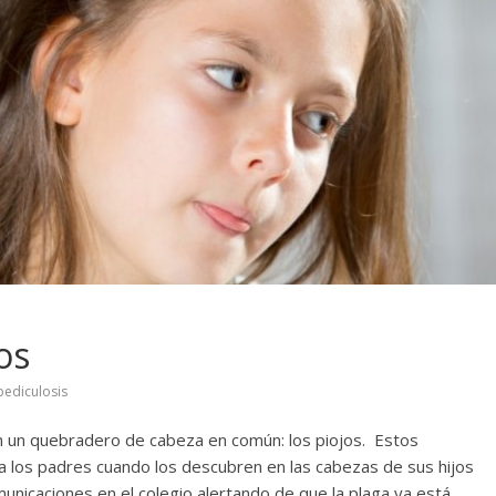
os
pediculosis
nen un quebradero de cabeza en común: los piojos. Estos
 los padres cuando los descubren en las cabezas de sus hijos
nicaciones en el colegio alertando de que la plaga ya está