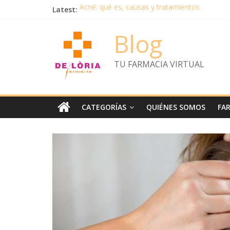
Latest:
Acné: qué es, causas y tratamientos
Protección Solar: ¿Cómo escoger la correcta 
KIT OPERACIÓN BIKINI 2019 : Los 5 mejores 
Blog
Combate ya la celulitis: ¡no esperes al verano
Baño del bebé: ¿de noche o de día?
TU FARMACIA VIRTUAL
CATEGORÍAS
QUIÉNES SOMOS
FA