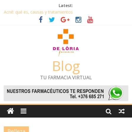
Latest:
Acné: qué es, causas y tratamientos
Protección Solar: ¿Cómo escoger la correcta para mi piel?
KIT OPERACIÓN BIKINI 2019 : Los 5 mejores productos en
relación calidad/precio
Combate ya la celulitis: ¡no esperes al verano!
Baño del bebé: ¿de noche o de día?
Blog
TU FARMACIA VIRTUAL
Belleza