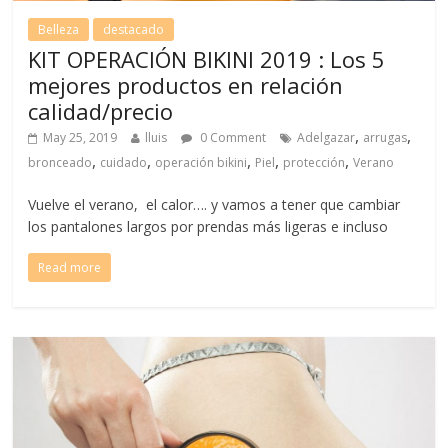
Belleza
destacado
KIT OPERACIÓN BIKINI 2019 : Los 5
mejores productos en relación
calidad/precio
,
,
May 25, 2019
lluis
0 Comment
Adelgazar
arrugas
,
,
,
,
,
bronceado
cuidado
operación bikini
Piel
protección
Verano
Vuelve el verano, el calor…. y vamos a tener que cambiar
los pantalones largos por prendas más ligeras e incluso
Read more