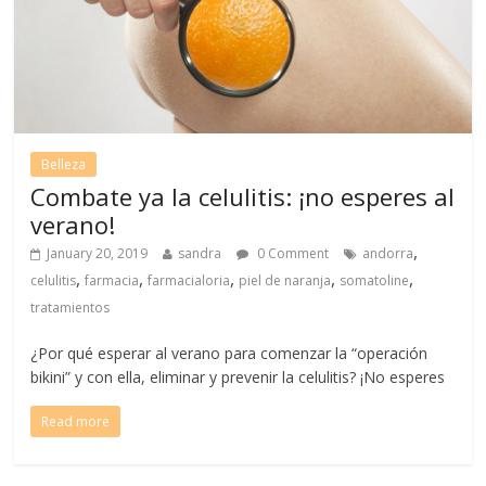
Belleza
Combate ya la celulitis: ¡no esperes al
verano!
,
January 20, 2019
sandra
0 Comment
andorra
,
,
,
,
,
celulitis
farmacia
farmacialoria
piel de naranja
somatoline
tratamientos
¿Por qué esperar al verano para comenzar la “operación
bikini” y con ella, eliminar y prevenir la celulitis? ¡No esperes
Read more